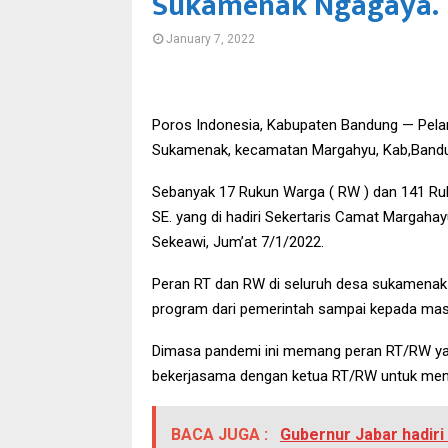
Sukamenak Ngagaya.
January 7, 2022
Poros Indonesia, Kabupaten Bandung — Pela
Sukamenak, kecamatan Margahyu, Kab,Bandun
Sebanyak 17 Rukun Warga ( RW ) dan 141 Ruku
SE. yang di hadiri Sekertaris Camat Margaha
Sekeawi, Jum’at 7/1/2022.
Peran RT dan RW di seluruh desa sukamenak 
program dari pemerintah sampai kepada masyar
Dimasa pandemi ini memang peran RT/RW yang 
bekerjasama dengan ketua RT/RW untuk memp
BACA JUGA :
Gubernur Jabar hadiri