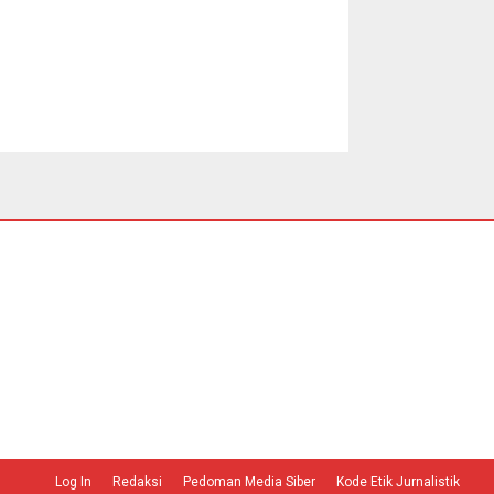
Log In
Redaksi
Pedoman Media Siber
Kode Etik Jurnalistik