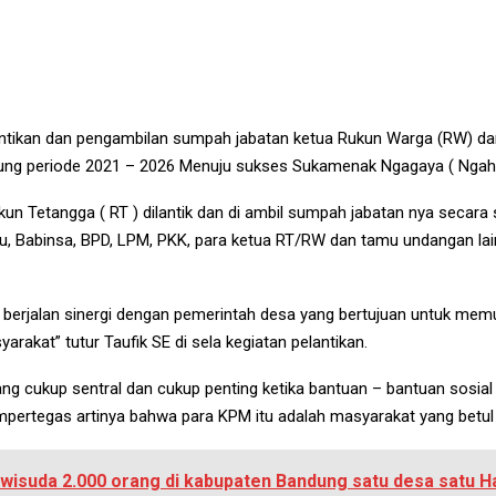
ntikan dan pengambilan sumpah jabatan ketua Rukun Warga (RW) da
g periode 2021 – 2026 Menuju sukses Sukamenak Ngagaya ( Ngahiji
n Tetangga ( RT ) dilantik dan di ambil sumpah jabatan nya secara
yu, Babinsa, BPD, LPM, PKK, para ketua RT/RW dan tamu undangan lai
berjalan sinergi dengan pemerintah desa yang bertujuan untuk me
akat” tutur Taufik SE di sela kegiatan pelantikan.
cukup sentral dan cukup penting ketika bantuan – bantuan sosial it
ertegas artinya bahwa para KPM itu adalah masyarakat yang betul
 wisuda 2.000 orang di kabupaten Bandung satu desa satu H