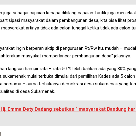
 juga sebagai capaian kenapa dibilang capaian Taufik juga menjelask
partisipasi masyarakat dalam pembangunan desa, kita bisa lihat pr
masyarakat artinya tidak ada calon tunggal ketika tidak ada calon t
masyarakat ingin berperan aktip di pengurusan Rt/Rw itu, mudah – m
ejahterakan masyakat memperlancar pembangunan desa” jelasnya.
an langsun hampir rata – rata 50 % lebih bahkan ada yang 80% yang 
a sukamenak mulai terbuka dimulai dari pemilihan Kades ada 5 calon
jaga bersama – sama terbukanya demokrasi desa sukamenak yang te
ualitas di desa Sukamenak.
Hj. Emma Dety Dadang sebutkan " masyarakat Bandung har