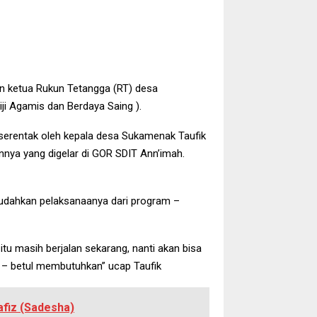
n ketua Rukun Tetangga (RT) desa
 Agamis dan Berdaya Saing ).
 serentak oleh kepala desa Sukamenak Taufik
nnya yang digelar di GOR SDIT Ann’imah.
mudahkan pelaksanaanya dari program –
u masih berjalan sekarang, nanti akan bisa
 – betul membutuhkan” ucap Taufik
afiz (Sadesha)