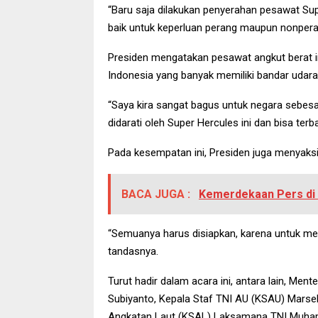
“Baru saja dilakukan penyerahan pesawat Supe
baik untuk keperluan perang maupun nonpera
Presiden mengatakan pesawat angkut berat ini
Indonesia yang banyak memiliki bandar udar
“Saya kira sangat bagus untuk negara sebes
didarati oleh Super Hercules ini dan bisa terb
Pada kesempatan ini, Presiden juga menyaks
BACA JUGA :
Kemerdekaan Pers di T
“Semuanya harus disiapkan, karena untuk mendu
tandasnya.
Turut hadir dalam acara ini, antara lain, Me
Subiyanto, Kepala Staf TNI AU (KSAU) Marsek
Angkatan Laut (KSAL) Laksamana TNI Muha