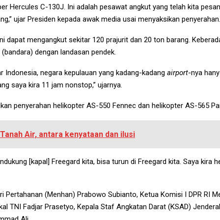
r Hercules C-130J. Ini adalah pesawat angkut yang telah kita pesan 
ng,” ujar Presiden kepada awak media usai menyaksikan penyerahan
 dapat mengangkut sekitar 120 prajurit dan 20 ton barang. Keberadaa
a (bandara) dengan landasan pendek.
ar Indonesia, negara kepulauan yang kadang-kadang
airport
-nya hany
ang saya kira 11 jam nonstop,” ujarnya.
ikan penyerahan helikopter AS-550 Fennec dan helikopter AS-565 Pa
anah Air, antara kenyataan dan ilusi
kung [kapal] Freegard kita, bisa turun di Freegard kita. Saya kira hel
nteri Pertahanan (Menhan) Prabowo Subianto, Ketua Komisi I DPR RI 
al TNI Fadjar Prasetyo, Kepala Staf Angkatan Darat (KSAD) Jenderal
mmad Ali.