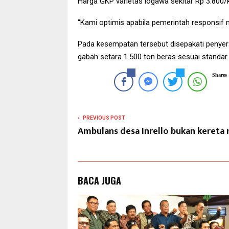
Harga GKP varietas logawa sekitar Rp 3.800/
“Kami optimis apabila pemerintah responsif m
Pada kesempatan tersebut disepakati penyera
gabah setara 1.500 ton beras sesuai standar
Shares
PREVIOUS POST
Ambulans desa Inrello bukan kereta
BACA JUGA