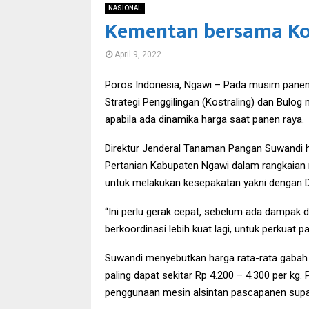
NASIONAL
Kementan bersama Kos
April 9, 2022
Poros Indonesia, Ngawi – Pada musim panen
Strategi Penggilingan (Kostraling) dan Bulog
apabila ada dinamika harga saat panen raya.
Direktur Jenderal Tanaman Pangan Suwandi 
Pertanian Kabupaten Ngawi dalam rangkaian r
untuk melakukan kesepakatan yakni dengan Di
“Ini perlu gerak cepat, sebelum ada dampak di
berkoordinasi lebih kuat lagi, untuk perkuat pa
Suwandi menyebutkan harga rata-rata gabah j
paling dapat sekitar Rp 4.200 – 4.300 per k
penggunaan mesin alsintan pascapanen supay