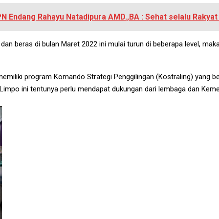
Endang Rahayu Natadipura AMD.,BA : Sehat selalu Rakyat I
dan beras di bulan Maret 2022 ini mulai turun di beberapa level, ma
miliki program Komando Strategi Penggilingan (Kostraling) yang b
Limpo ini tentunya perlu mendapat dukungan dari lembaga dan Kemen