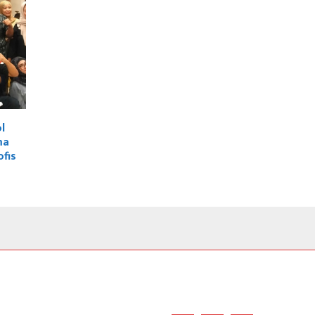
l
ma
ofis
FOLLOW US