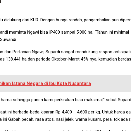
erlu didukung dari KUR. Dengan bunga rendah, pengembalian pun dipe
andi meminta Ngawi bisa IP400 sampai 5.000 ha. “Tahun ini minimal
s Suwandi
n dan Pertanian Ngawi, Supardi sangat mendukung respon antisipati
as 138.441 ha dan periode Oktober-Maret 45% nya, kemudian berda
kan Istana Negara di Ibu Kota Nusantara
n hama sehingga panen kami perkirakan bisa maksimal,” sebut Supard
t ini berbeda-beda kisaran Rp 4.400 – 4.600 per kg. Untuk harga gaba
a ini Gabah pecah, rasa atos, nasi jelek, warna kusam, pera, tdk ada 