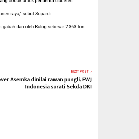
yang cocok untuk penderita diabetes.
nen raya,” sebut Supardi.
n gabah dan oleh Bulog sebesar 2.363 ton
NEXT POST
over Asemka dinilai rawan pungli, FWJ
Indonesia surati Sekda DKI