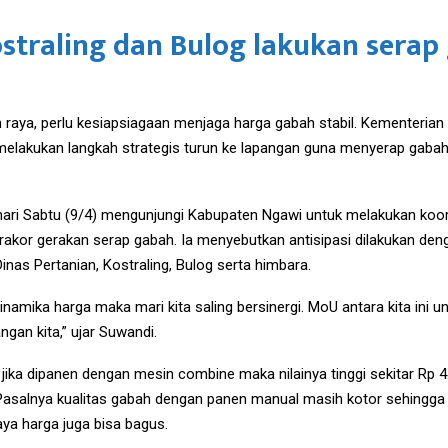
traling dan Bulog lakukan serap
 raya, perlu kesiapsiagaan menjaga harga gabah stabil. Kementeri
 melakukan langkah strategis turun ke lapangan guna menyerap gabah
hari Sabtu (9/4) mengunjungi Kabupaten Ngawi untuk melakukan koo
akor gerakan serap gabah. Ia menyebutkan antisipasi dilakukan den
nas Pertanian, Kostraling, Bulog serta himbara.
namika harga maka mari kita saling bersinergi. MoU antara kita ini un
ngan kita,” ujar Suwandi.
ika dipanen dengan mesin combine maka nilainya tinggi sekitar Rp 
g. Pasalnya kualitas gabah dengan panen manual masih kotor sehing
a harga juga bisa bagus.