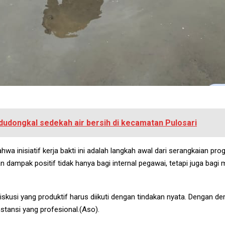
udongkal sedekah air bersih di kecamatan Pulosari
inisiatif kerja bakti ini adalah langkah awal dari serangkaian prog
n dampak positif tidak hanya bagi internal pegawai, tetapi juga ba
skusi yang produktif harus diikuti dengan tindakan nyata. Dengan dem
stansi yang profesional.(Aso).