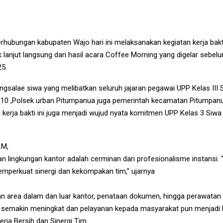
rhubungan kabupaten Wajo hari ini melaksanakan kegiatan kerja bakti
ak lanjut langsung dari hasil acara Coffee Morning yang digelar s
5.
ngsalae siwa yang melibatkan seluruh jajaran pegawai UPP Kelas III 
0 ,Polsek urban Pitumpanua juga pemerintah kecamatan Pitumpanua.
tu, kerja bakti ini juga menjadi wujud nyata komitmen UPP Kelas 3 Si
.M,
ingkungan kantor adalah cerminan dari profesionalisme instansi. “Mel
memperkuat sinergi dan kekompakan tim,” ujarnya
an area dalam dan luar kantor, penataan dokumen, hingga perawatan 
i semakin meningkat dan pelayanan kepada masyarakat pun menjadi l
rja Bersih dan Sinergi Tim