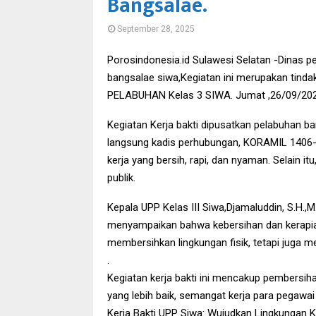
Bangsalae.
September 28, 2025
Porosindonesia.id Sulawesi Selatan -Dinas pe
bangsalae siwa,Kegiatan ini merupakan tind
PELABUHAN Kelas 3 SIWA. Jumat ,26/09/202
Kegiatan Kerja bakti dipusatkan pelabuhan ba
langsung kadis perhubungan, KORAMIL 1406-1
kerja yang bersih, rapi, dan nyaman. Selain i
publik.
Kepala UPP Kelas III Siwa,Djamaluddin, S.H.,M
menyampaikan bahwa kebersihan dan kerapian l
membersihkan lingkungan fisik, tetapi juga 
.
Kegiatan kerja bakti ini mencakup pembersih
yang lebih baik, semangat kerja para pegawa
Kerja Bakti UPP Siwa: Wujudkan Lingkungan Ke